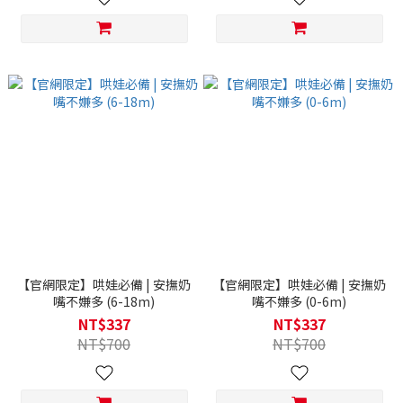
【官網限定】哄娃必備 | 安撫奶
【官網限定】哄娃必備 | 安撫奶
嘴不嫌多 (6-18m)
嘴不嫌多 (0-6m)
NT$337
NT$337
NT$700
NT$700