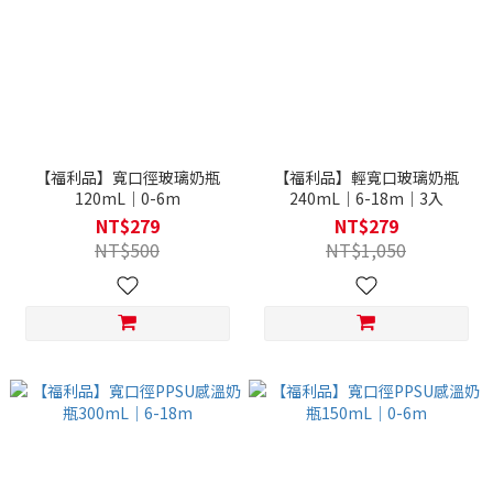
【福利品】寬口徑玻璃奶瓶
【福利品】輕寬口玻璃奶瓶
120mL｜0-6m
240mL｜6-18m｜3入
NT$279
NT$279
NT$500
NT$1,050