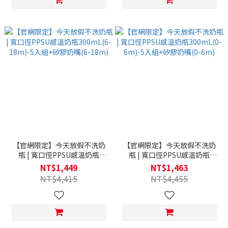
【官網限定】今天放假不洗奶
【官網限定】今天放假不洗奶
瓶 | 寬口徑PPSU感溫奶瓶
瓶 | 寬口徑PPSU感溫奶瓶
300mL(6-18m)-5入組+矽膠奶
300mL(0-6m)-5入組+矽膠奶
NT$1,449
NT$1,463
嘴(6-18m)
嘴(0-6m)
NT$4,415
NT$4,455