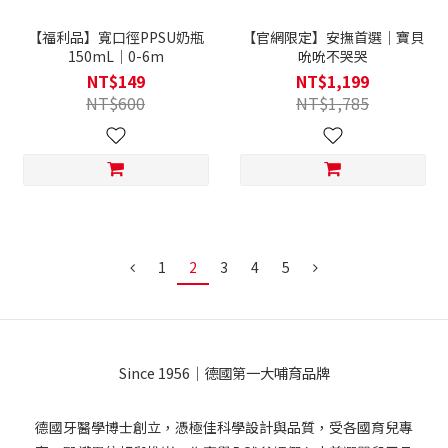
【福利品】寬口徑PPSU奶瓶
【官網限定】安撫首選｜寶貝
150mL｜0-6m
吮吮不哭哭
NT$149
NT$1,199
NT$600
NT$1,785
1
2
3
4
5
Since 1956｜德國第一大哺育品牌
德國牙醫學博士創立，憑極佳科學設計與品質，受各國育兒專