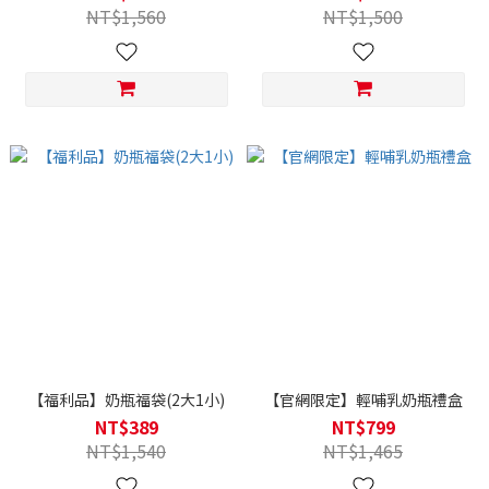
NT$1,560
NT$1,500
【福利品】奶瓶福袋(2大1小)
【官網限定】輕哺乳奶瓶禮盒
NT$389
NT$799
NT$1,540
NT$1,465