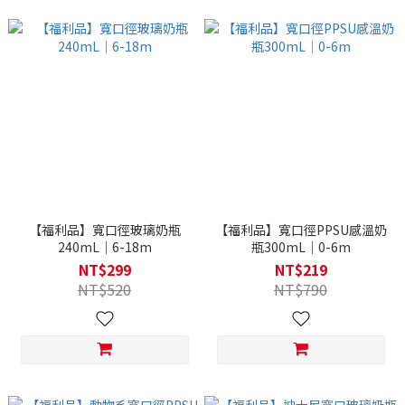
【福利品】寬口徑玻璃奶瓶
【福利品】寬口徑PPSU感溫奶
240mL｜6-18m
瓶300mL｜0-6m
NT$299
NT$219
NT$520
NT$790