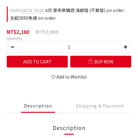
Until
08/31 16:00
8月 夏季樂購遊 滿額贈 (不累贈) on order
全館$890免運 on order
NT$3,800
NT$2,180
Quantity
ADD TO CART
BUY NOW
Add to Wishlist
Description
Shipping & Payment
Description