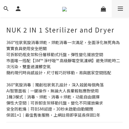
NUK 2 IN 1 Sterilizer and Dryer
360°柱狀氣旋消毒烘乾，烘乾消毒一次滿足，全面淨化無死角為
寶寶食具使用安全把關
可拆卸奶瓶支架和分層移動式托盤，彈性變化擺放空間
市面唯一搭配【3M™ 淨呼吸™ 高級靜電空氣濾網】避免烘乾時二
次污染，雙重過濾髒空氣
簡約現代時尚感設計，尺寸輕巧好移動，易與居家空間搭配
360°氣旋消毒｜獨創柱狀氣孔設計，深入殺菌每個角落
Ai智慧面板｜一鍵操作，無論大人長輩輕鬆應對使用
1機3模式｜消毒、烘乾、消毒＋烘乾，功能自由選擇
彈性大空間｜可拆卸支架移動托盤，變化不同擺放需求
安全防乾燒｜符BSMI認證，30秒未啟動自動關閉
保固1+1｜最佳售後服務，上網註冊即享延長保固1年