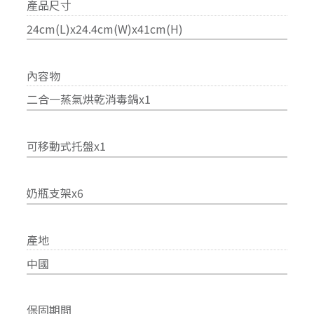
產品尺寸
24cm(L)x24.4cm(W)x41cm(H)
內容物
二合一蒸氣烘乾消毒鍋x1
可移動式托盤x1
奶瓶支架x6
產地
中國
保固期間