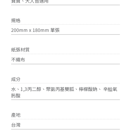
寶寶、大人皆適用
規格
200mm x 180mm 單張
紙張材質
不織布
成分
水、1,3丙二醇、聚氨丙基雙胍、檸檬酸鈉、 辛醘氧
肟酸
產地
台灣