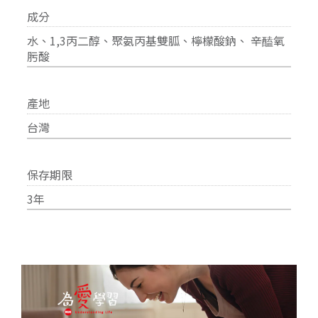
成分
水、1,3丙二醇、聚氨丙基雙胍、檸檬酸鈉、 辛醘氧
肟酸
產地
台灣
保存期限
3年