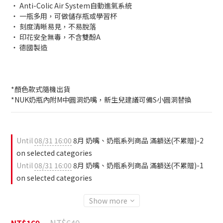
‧ Anti-Colic Air System自動進氣系統
‧ 一瓶多用，可做儲存瓶或學習杯
‧ 刻度清晰易見，不易脫落
‧ 印花安全無毒，不含雙酚A
‧ 德國製造
*顏色款式隨機出貨
*NUK奶瓶內附M中圓洞奶嘴，新生兒建議可備S小圓洞替換
Until
08/31 16:00
8月 奶嘴、奶瓶系列商品 滿額送(不累贈)-2
on selected categories
Until
08/31 16:00
8月 奶嘴、奶瓶系列商品 滿額送(不累贈)-1
on selected categories
Show more
NT$640