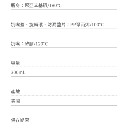
瓶身：聚亞苯基碸/180℃
奶嘴蓋、旋轉環、防漏墊片：PP聚丙烯/100℃
奶嘴：矽膠/120℃
容量
300mL
產地
德國
保存期限