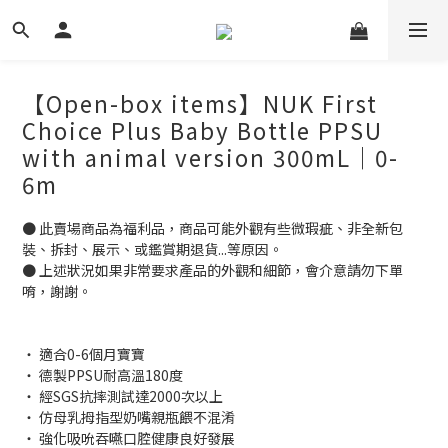
【Open-box items】NUK First
Choice Plus Baby Bottle PPSU
with animal version 300mL｜0-
6m
● 此賣場商品為福利品，商品可能外觀有些微瑕疵、非全新包
裝、拆封、展示、或鑑賞期退貨...等原因。
● 上述狀況如果非常要求產品的外觀和細節，會介意請勿下單
唷，謝謝。
‧ 適合0-6個月寶寶
‧ 德製PPSU耐高溫180度
‧ 經SGS抗摔測試達2000次以上
‧ 仿母乳拇指型奶嘴親瓶餵不混淆
‧ 強化吸吮吞嚥口腔健康良好發展