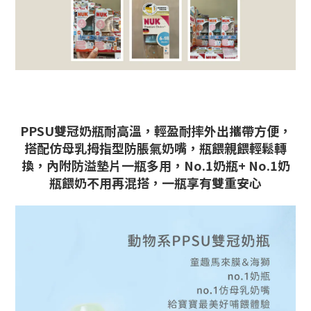
PPSU雙冠奶瓶耐高溫，輕盈耐摔外出攜帶方便，
搭配仿母乳拇指型防脹氣奶嘴，瓶餵親餵輕鬆轉
換，內附防溢墊片一瓶多用，No.1奶瓶+ No.1奶
瓶餵奶不用再混搭，一瓶享有雙重安心