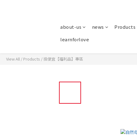
about-us
news
Products
learnforlove
View All
/
Products
/
撿便宜【福利品】專區