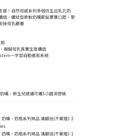
支援！自然母感系列多個仿生出乳孔奶
構造，螺紋型柔軟奶嘴緊貼寶寶口腔，更
銜接母乳餵養
耐用
嘴，模擬母乳真實生理構造
c System一字型自動進氣系統
洞奶嘴，新生兒建議可備S小圓洞替換
月 奶嘴、奶瓶系列商品 滿額送(不累贈)-2
ies
月 奶嘴、奶瓶系列商品 滿額送(不累贈)-1