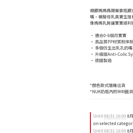
親餵媽媽偶爾需要瓶餵
嘴，模擬母乳真實生理
像媽媽乳房讓寶寶順利
‧ 適合0-6個月寶寶
‧ 高品質PP材質耐摔
‧ 多個仿生出乳孔奶
‧ 升級版Anti-Coli
‧ 德國製造
*顏色款式隨機出貨
*NUK奶瓶內附M中圓
Until
08/31 16:00
8
on selected categor
Until
08/31 16:00
8