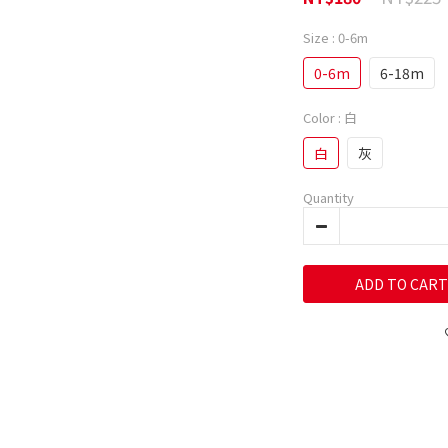
Size
: 0-6m
0-6m
6-18m
Color
: 白
白
灰
Quantity
ADD TO CART