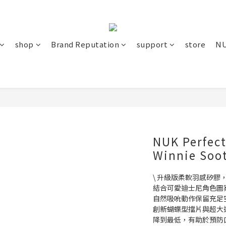
shop
Brand Reputation
support
store
NU
NUK Perfect
Winnie Soo
\ 升級版柔軟羽感矽膠
結合可愛迪士尼角色圖
自然吸吮動作保留充足
創新蝴蝶型擋片與超大
降到最低，有助於預防