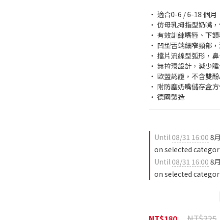
‧ 適合0-6 / 6-18 個月
‧ 仿母乳拇指型奶嘴
‧ 有效訓練嘴唇、下
‧ 凹型舌端細窄頸部
‧ 擋片流線型弧形，
‧ 無拉環設計，減少
‧ 歐盟認證，不含雙酚
‧ 附防塵奶嘴儲存盒方
‧ 德國製造
Until
08/31 16:00
8
on selected categor
Until
08/31 16:00
8
on selected categor
NT$225
NT$180