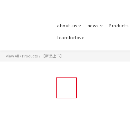
about-us
news
Products
learnforlove
View All
/
Products
/
【新品上市】