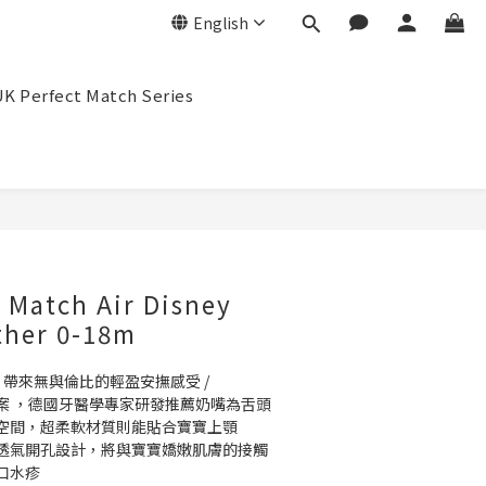
English
K Perfect Match Series
BUY NOW
 Match Air Disney
ther 0-18m
，帶來無與倫比的輕盈安撫感受 / 
案 ，德國牙醫學專家研發推薦奶嘴為舌頭
空間，超柔軟材質則能貼合寶寶上顎
透氣開孔設計，將與寶寶嬌嫩肌膚的接觸
口水疹