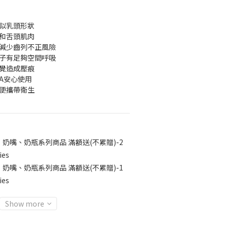
，似乳頭形狀
頷和舌頭肌肉
，減少齒列不正風險
鼻子有足夠空間呼吸
睡覺造成壓痕
A安心使用
便攜帶衛生 
月 奶嘴、奶瓶系列商品 滿額送(不累贈)-2
ies
月 奶嘴、奶瓶系列商品 滿額送(不累贈)-1
ies
Show more