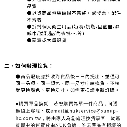
品質
●
退貨商品包裝破損不完整，或發票、配件
不齊者
●
拆封個人衛生用品(奶嘴/奶瓶/固齒器/濕
紙巾/溢乳墊/內衣褲….等)
●
惡意或大量退貨
二、如何辦理換貨：
●
商品瑕疵應於收到貨品後三日內提出，並僅可
同一品項、
同一
顏色、
同一尺寸申請
換貨，不接
受更換顏色、更換尺寸，如需更換請重新訂購。
●
購買單品換貨：若您購買為單一件商品，可透
、或
email
至n
ukservice@sunup-
過線上客服
hc.com.tw
，
將由專人為您處理換貨事宜，於鑑
賞期中的運費
皆由
NUK
負擔，唯若產品有損壞的