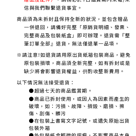
信與我們聯繫退貨
事宜。
商品須為未拆封且保持全新的狀況，並包含贈品
一併退回，請備好完整「原銷貨明細、發票、
完整商品及包裝紙盒」即可辦理。退貨需『整
筆訂單
全部』退
貨，無法僅退單一品項。
※
請注意!如退貨請用原出貨紙箱包裝商品，避免
原包裝損壞，商品須全新完整，如有拆封或是
缺少將會影響退貨權益，倂酌收整新費用。
以下情況無法接受退貨：
●超過七天的商品鑑賞期。
●
商品已拆封使用，或因人為因素而產生的
破壞，如：污損、故障、損毀、磨損、擦
傷、刮傷、髒污
●
在包裝上書寫文字記號，或遺失原始出貨
包裝外箱
●
外包裝紙盒輕微的摺痕，不影響商品本身