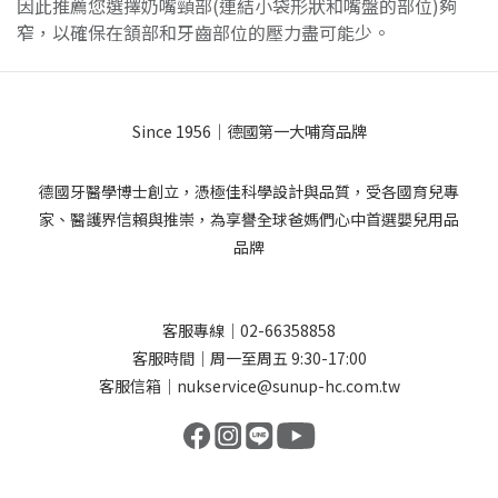
因此推薦您選擇奶嘴頸部(連結小袋形狀和嘴盤的部位)夠
窄，以確保在頷部和牙齒部位的壓力盡可能少。
Since 1956｜德國第一大哺育品牌
德國牙醫學博士創立，憑極佳科學設計與品質，受各國育兒專
家、醫護界信賴與推崇，為享譽全球爸媽們心中首選嬰兒用品
品牌
客服專線｜02-66358858
客服時間｜周一至周五 9:30-17:00
客服信箱｜nukservice@sunup-hc.com.tw