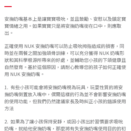
安撫奶嘴基本上是讓寶寶吸吮，並且鼓勵、安慰以及鎮定寶
寶情緒之用。如果寶寶只是將安撫奶嘴銜在口中，則應取
出。
正確使用 NUK 安撫奶嘴可以防止吸吮拇指造成的損害，同
時並在兩餐之間加強頜骨訓練，可以充分獲得 NUK 奶嘴形
狀和其科學根源所帶來的好處，並輔助您小孩的下頜健康且
自然發育。基於這個原因，請耐心教導您的孩子如何正確使
用 NUK 安撫奶嘴。
1. 有些小孩可能會將安撫奶嘴視為玩具，玩耍性質的將安
撫奶嘴倒置放入嘴中，偶爾這樣的行為並不會影響安撫奶嘴
的使用功能，但我們仍然建議家長及時糾正小孩的錯誤使用
方法
2. 如果為了讓小孩保持安靜，或因小孩出於習慣要求吸吮
奶嘴，就給他安撫奶嘴，那麼將有失安撫奶嘴使用目的的初