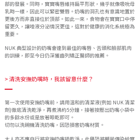
部的發展。同時，寶寶嘴唇維持扁平形狀，幾乎就像吸吮母
乳時一樣，因此可以緊密雙唇。奶嘴的洞孔也有意識地置於
更後方而非直接位於頂部。如此一來，食物會在寶寶口中停
留更久，讓唾液分泌情況更佳，這對於健康的消化系統極為
重要。
NUK 典型設計的奶嘴會達到最佳的嘴唇、舌頭和臉部肌肉
的訓練，即至今日仍深獲齒列矯正醫師的推薦。
> 清洗安撫奶嘴時，我該留意什麼？
第一次使用安撫奶嘴前，請用溫和的清潔液(例如 NUK 清潔
劑)徹底清洗乾淨，再煮沸約5分鐘，
接著按壓出奶嘴小袋中
的多餘水份或是放著晾乾即可。
切勿以洗碗機清洗奶嘴，因恐損害奶嘴材質。
大人亦不應自行將安撫奶嘴舔乾淨，此舉恐將齲菌傳染給寶