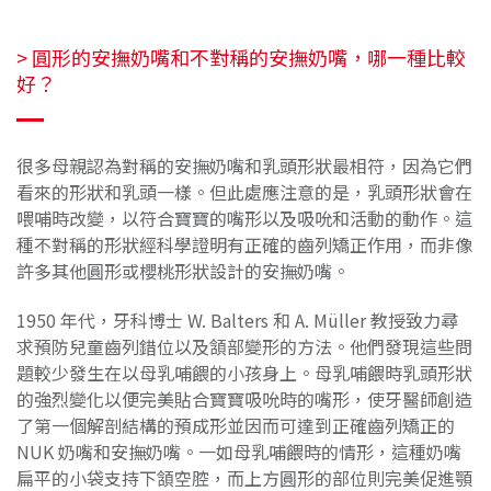
> 圓形的安撫奶嘴和不對稱的安撫奶嘴，哪一種比較
好？
很多母親認為對稱的安撫奶嘴和乳頭形狀最相符，因為它們
看來的形狀和乳頭一樣。但此處應注意的是，乳頭形狀會在
喂哺時改變，以符合寶寶的嘴形以及吸吮和活動的動作。這
種不對稱的形狀經科學證明有正確的齒列矯正作用，而非像
許多其他圓形或櫻桃形狀設計的安撫奶嘴。
1950 年代，牙科博士 W. Balters 和 A. Müller 教授致力尋
求預防兒童齒列錯位以及頷部變形的方法。他們發現這些問
題較少發生在以母乳哺餵的小孩身上。母乳哺餵時乳頭形狀
的強烈變化以便完美貼合寶寶吸吮時的嘴形，使牙醫師創造
了第一個解剖結構的預成形並因而可達到正確齒列矯正的
NUK 奶嘴和安撫奶嘴。一如母乳哺餵時的情形，這種奶嘴
扁平的小袋支持下頷空腔，而上方圓形的部位則完美促進顎