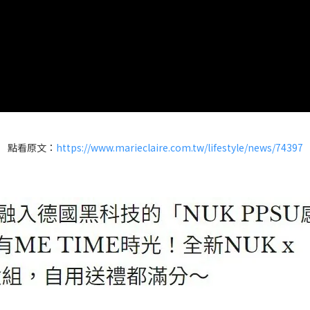
點看原文：
https://www.marieclaire.com.tw/lifestyle/news/74397