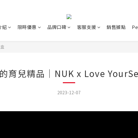
介紹
限時優惠
品牌口碑
客服支援
銷售據點
P
禮盒
兒精品｜NUK x Love YourS
2023-12-07