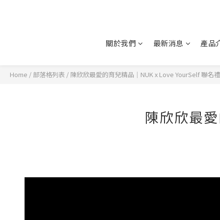
關於我們
最新消息
產品
Home
/
部落格列表
/
陳欣欣最愛的育兒精品｜NUK x Love YourSelf 聯名
陳欣欣最愛的育