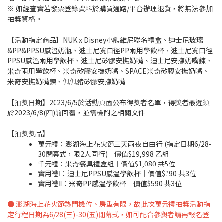
※ 如經查實若發票登錄資料於購買通路/平台辦理退貨，將無法參加
抽獎資格。
【活動指定商品】NUK x Disney小熊維尼聯名禮盒、迪士尼玻璃
&PP&PPSU感溫奶瓶、迪士尼寬口徑PP兩用學飲杯、迪士尼寬口徑
PPSU感溫兩用學飲杯、迪士尼矽膠安撫奶嘴、迪士尼安撫奶嘴鍊、
米奇兩用學飲杯、米奇矽膠安撫奶嘴、SPACE米奇矽膠安撫奶嘴、
米奇安撫奶嘴鍊、佩佩豬矽膠安撫奶嘴
【抽獎日期】2023/6/5於活動頁面公布得獎者名單，得獎者最遲須
於2023/6/8(四)前回覆，並需檢附之相關文件
【抽獎獎品】
萬元禮：澎湖海上花火節三天兩夜自由行 (指定日期6/28-
30閉幕式，限2人同行)｜價值$19,998 乙組
千元禮：米奇餐具禮盒組｜價值$1,080 共5位
實用禮Ⅰ：迪士尼PPSU感溫學飲杯｜價值$790 共3位
實用禮Ⅱ：米奇PP感溫學飲杯｜價值$590 共3位
● 澎湖海上花火節熱門機位、房型有限，故此次萬元禮抽獎活動指
定行程日期為6/28(三)-30(五)閉幕式，如可配合參與者請再報名登