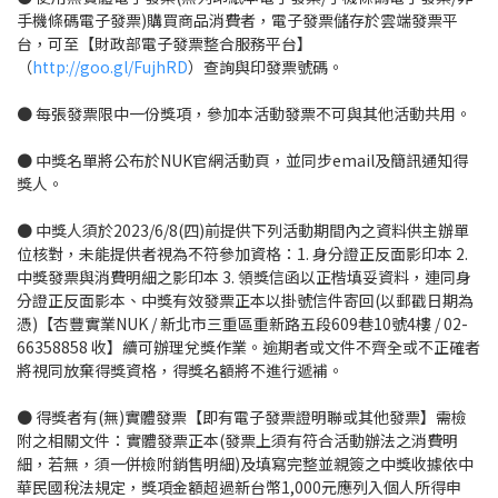
手機條碼電子發票)購買商品消費者，電子發票儲存於雲端發票平
台，可至【財政部電子發票整合服務平台】
（
http://goo.gl/FujhRD
）查詢與印發票號碼。
● 每張發票限中一份獎項，參加本活動發票不可與其他活動共用。
● 中獎名單將公布於NUK官網活動頁，並同步email及簡訊通知得
獎人。
● 中獎人須於2023/6/8(四)前提供下列活動期間內之資料供主辦單
位核對，未能提供者視為不符參加資格：1. 身分證正反面影印本 2.
中獎發票與消費明細之影印本 3. 領獎信函以正楷填妥資料，連同身
分證正反面影本、中獎有效發票正本以掛號信件寄回(以郵戳日期為
憑)【杏豐實業NUK / 新北市三重區重新路五段609巷10號4樓 / 02-
66358858 收】續可辦理兌獎作業。逾期者或文件不齊全或不正確者
將視同放棄得獎資格，得獎名額將不進行遞補。
● 得獎者有(無)實體發票【即有電子發票證明聯或其他發票】需檢
附之相關文件：實體發票正本(發票上須有符合活動辦法之消費明
細，若無，須一併檢附銷售明細)及填寫完整並親簽之中獎收據依中
華民國稅法規定，獎項金額超過新台幣1,000元應列入個人所得申