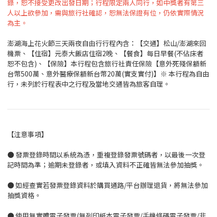
錄，恕不接受更改出發日期；行程限定兩人同行，如中獎者有第三
人以上欲參加，需與旅行社確認，恕無法保證有位，仍依實際情況
為主。
澎湖海上花火節三天兩夜自由行行程內含：【交通】松山/澎湖來回
機票、【住宿】元泰大飯店住宿2晚、【餐食】每日早餐(不佔床者
恕不包含)、【保險】本行程包含旅行社責任保險【意外死殘保額新
台幣500萬、意外醫療保額新台幣20萬(實支實付)】※ 本行程為自由
行，未列於行程表中之行程及當地交通皆為旅客自理。
【注意事項】
● 發票登錄時間以系統為憑，重複登錄發票號碼者，以最後一次登
記時間為準；逾期未登錄者，或填入資料不正確皆無法參加抽獎。
● 如經查實若發票登錄資料於購買通路/平台辦理退貨，將無法參加
抽獎資格。
● 使用無實體電子發票(無列印紙本電子發票/手機條碼電子發票/非