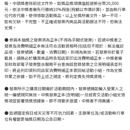
報。中頭獎者除前述文件外，如獎品獎項價值超過新台幣20,000
元，依法中獎者需先行繳納10%稅金(稅額以市價計算)，並由執行單
位代收代繳，使得領取活動獎品。以上兌獎所需文件，缺一不可，
如有欠缺、不完整、不正確或發票內商品與活動辦法不符，恕無法
兌獎。
● 參與本抽獎之發票須為正本(不得為手開式發票)。若遇中獎者之
發票及消費明細正本無法符合活動資格時(包括但不限於：無法確認
品項、發票號碼、數量、消費日期)，則視為無效。若發票存於電子
載具，請務必於購買商品時告知店家印出消費明細正本，中獎者需
至財政部電子發票整合服務平台查詢該登錄發票之交易明細表並列
印，將此列印資料同店家消費明細正本寄回給活動小組，作為兌獎
作業之依據，如不符上述之規定，將判定喪失得獎資格。
● 發票所示之購買日期需於活動期間內，發票號碼如輸入營業人之
統一編號視同無效。中獎發票正本(含明細)一旦經寄交活動小組兌領
獎項並簽署領獎領據後，即不得要求退還，中獎者不得異議。
● 如遇國定假日或天災等不可抗力因素，主辦單位及/或活動執行單
位有權變更抽獎日期及公告日期。