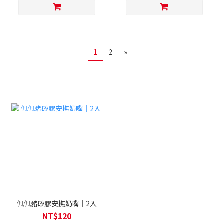
1
2
»
佩佩豬矽膠安撫奶嘴｜2入
NT$120