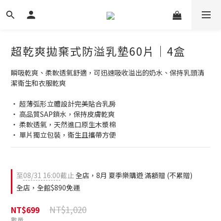
超乾爽拋棄式防溢乳墊60片｜4盒
瞬吸乾爽、柔軟透氣舒適，可迅速吸收溢出的奶水、保持乳頭清
潔衛生和衣服乾爽
‧ 超薄弧形立體設計完美貼合乳房
‧ 高品質SAP鎖水，保持皮膚乾爽
‧ 柔軟透氣，天然進口原生木漿棉
‧ 單片獨立包裝，衛生且攜帶方便
至
08/31 16:00
截止
全店，8月 夏季樂購遊 滿額贈 (不累贈)
全店，全館$890免運
NT$1,020
NT$699
數量