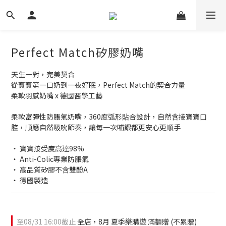
Perfect Match矽膠奶嘴
天生一對，完美契合
從寶寶第一口奶到一夜好眠，Perfect Match的契合力量
柔軟羽感奶嘴 x 德國醫學工藝
柔軟富彈性防脹氣奶嘴，360度弧形貼合設計，自然含接寶寶口
腔，順應自然吸吮節奏，讓每一次哺餵都更安心更順手
‧ 寶寶接受度高達98%
‧ Anti-Colic專業防脹氣
‧ 高品質矽膠不含雙酚A
‧ 德國製造
至
08/31 16:00
截止
全店，8月 夏季樂購遊 滿額贈 (不累贈)