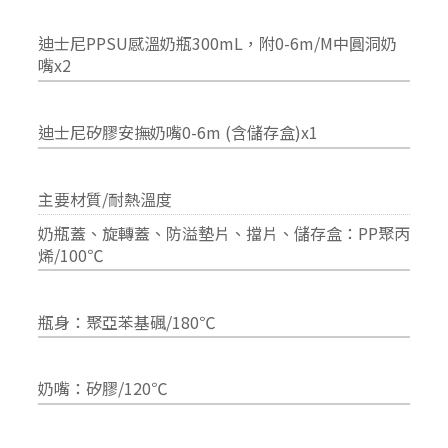
迪士尼PPSU感溫奶瓶300mL，附0-6m/M中圓洞奶
嘴x2
迪士尼矽膠安撫奶嘴0-6m (含儲存盒)x1
主要材質/耐熱溫度
奶瓶蓋、旋轉蓋、防溢墊片、擋片、儲存盒：PP聚丙
烯/100℃
瓶身：聚亞苯基碸/180℃
奶嘴：矽膠/120℃