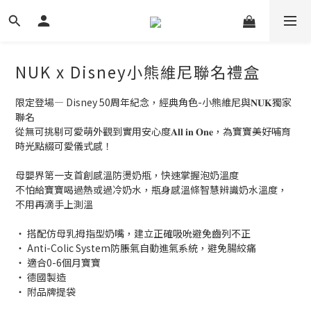
NUK x Disney小熊維尼聯名禮盒
限定登場— Disney 50周年紀念，經典角色-小熊維尼與𝐍𝐔𝐊獨家
聯名
從無可挑剔可愛萌外觀到實用安心度𝐀𝐥𝐥 𝐢𝐧 𝐎𝐧𝐞，為寶寶美好哺育
時光點綴可愛儀式感！
母嬰界第一支首創感溫防燙奶瓶，快速掌握泡奶溫度
不怕給寶寶喝過熱或過冷奶水，瓶身感溫條智慧辨識奶水溫度，
不用再滴手上測溫
‧ 搭配仿母乳拇指型奶嘴，建立正確吸吮避免齒列不正
‧ Anti-Colic System防脹氣自動進氣系統，避免腸絞痛
‧ 適合0-6個月寶寶
‧ 德國製造
‧ 附品牌提袋