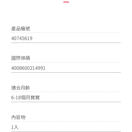
—
產品編號
40745619
國際條碼
4008600214991
適合月齡
6-18個月寶寶
內容物
1入