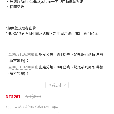
‧ 升級版Anti-Colic System一字型自動進氣系統
‧ 德國製造
*顏色款式隨機出貨
*NUK奶瓶內附M中圓洞奶嘴，新生兒建議可備S小圓洞替換
至
08/31 16:00
截止
指定分類，8月 奶嘴、奶瓶系列商品 滿額
送(不累贈)-2
至
08/31 16:00
截止
指定分類，8月 奶嘴、奶瓶系列商品 滿額
送(不累贈)-1
查看更多
NT$870
NT$261
尺寸
: 自然母感矽膠奶嘴0-6M中圓洞