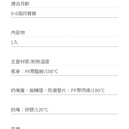
適合月齡
0-6個月寶寶
內容物
1入
主要材質/耐熱溫度
瓶身：PA聚醯胺/100℃
奶嘴蓋、旋轉環、防漏墊片：PP聚丙烯/100℃
奶嘴：矽膠/120℃
容量