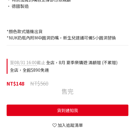
‧ 德國製造
*顏色款式隨機出貨
*NUK奶瓶內附M中圓洞奶嘴，新生兒建議可備S小圓洞替換
至
08/31 16:00
截止
全店，8月 夏季樂購遊 滿額贈 (不累贈)
全店，全館$890免運
NT$560
NT$148
售完
貨到通知我
加入追蹤清單