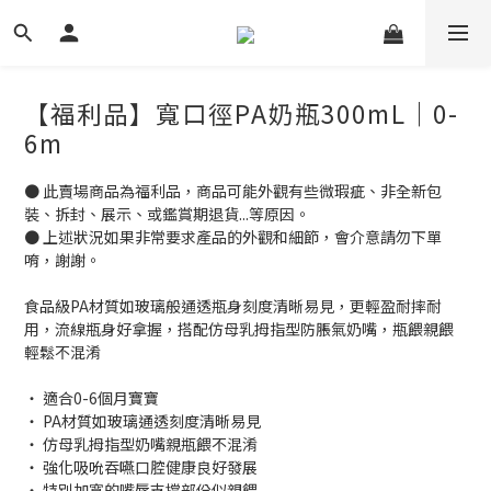
【福利品】寬口徑PA奶瓶300mL｜0-
6m
● 此賣場商品為福利品，商品可能外觀有些微瑕疵、非全新包
裝、拆封、展示、或鑑賞期退貨...等原因。
● 上述狀況如果非常要求產品的外觀和細節，會介意請勿下單
唷，謝謝。
食品級PA材質如玻璃般通透瓶身刻度清晰易見，更輕盈耐摔耐
用，流線瓶身好拿握，搭配仿母乳拇指型防脹氣奶嘴，瓶餵親餵
輕鬆不混淆
‧ 適合0-6個月寶寶
‧ PA材質如玻璃通透刻度清晰易見
‧ 仿母乳拇指型奶嘴親瓶餵不混淆
‧ 強化吸吮吞嚥口腔健康良好發展
‧ 特別加寬的嘴唇支撐部份似親餵