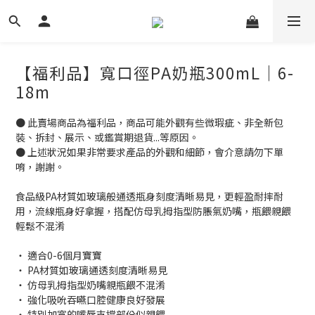
【福利品】寬口徑PA奶瓶300mL｜6-
18m
● 此賣場商品為福利品，商品可能外觀有些微瑕疵、非全新包
裝、拆封、展示、或鑑賞期退貨...等原因。
● 上述狀況如果非常要求產品的外觀和細節，會介意請勿下單
唷，謝謝。
食品級PA材質如玻璃般通透瓶身刻度清晰易見，更輕盈耐摔耐
用，流線瓶身好拿握，搭配仿母乳拇指型防脹氣奶嘴，瓶餵親餵
輕鬆不混淆
‧ 適合0-6個月寶寶
‧ PA材質如玻璃通透刻度清晰易見
‧ 仿母乳拇指型奶嘴親瓶餵不混淆
‧ 強化吸吮吞嚥口腔健康良好發展
‧ 特別加寬的嘴唇支撐部份似親餵