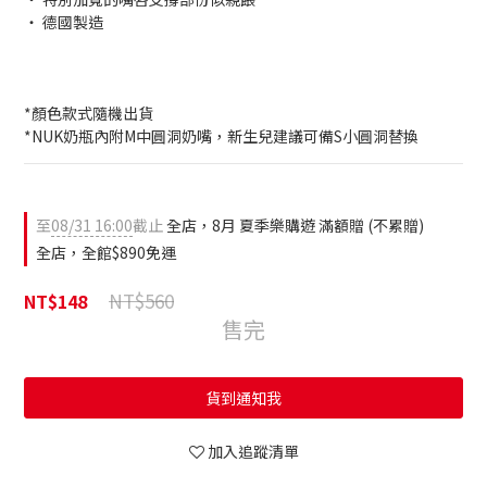
‧ 德國製造
*顏色款式隨機出貨
*NUK奶瓶內附M中圓洞奶嘴，新生兒建議可備S小圓洞替換
至
08/31 16:00
截止
全店，8月 夏季樂購遊 滿額贈 (不累贈)
全店，全館$890免運
NT$560
NT$148
售完
貨到通知我
加入追蹤清單