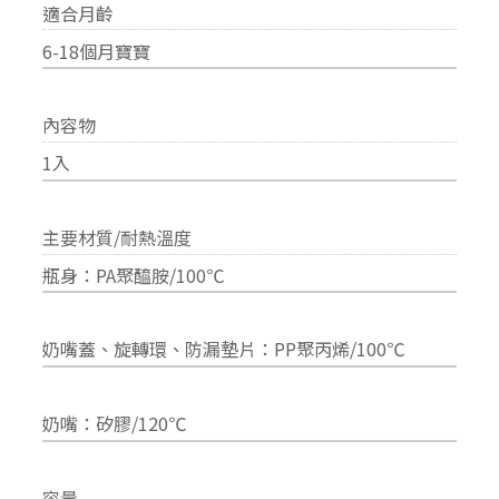
適合月齡
6-18個月寶寶
內容物
1入
主要材質/耐熱溫度
瓶身：PA聚醯胺/100℃
奶嘴蓋、旋轉環、防漏墊片：PP聚丙烯/100℃
奶嘴：矽膠/120℃
容量