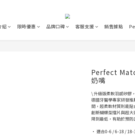
介紹
限時優惠
品牌口碑
客服支援
銷售據點
P
Perfect M
奶嘴
\ 升級版柔軟羽感矽膠
德國牙醫學專家研發推
間，超柔軟材質則能貼
創新蝴蝶型擋片與超大
降到最低，有助於預防
‧ 適合0-6 / 6-18 / 1