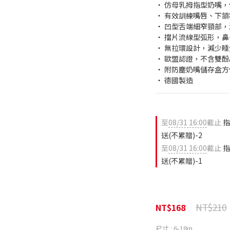
‧ 仿母乳拇指型奶嘴
‧ 有效訓練嘴唇、下
‧ 凹型舌端細窄頸部
‧ 擋片流線型弧形，
‧ 無拉環設計，減少
‧ 歐盟認證，不含雙酚
‧ 附防塵奶嘴儲存盒方
‧ 德國製造
至
08/31 16:00
截止
指
送(不累贈)-2
至
08/31 16:00
截止
指
送(不累贈)-1
NT$210
NT$168
尺寸
: 6-18m