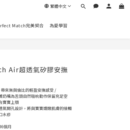
繁體中文
erfect Match完美契合
為愛學習
立即購買
atch Air超透氣矽膠安撫
，帶來無與倫比的輕盈安撫感受 /
薦奶嘴為舌頭自然吸吮動作保留充足空
合寶寶上顎
透氣開孔設計，將與寶寶嬌嫩肌膚的接觸
口水疹
8-36個月