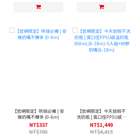
【官網限定】哄娃必備 | 安
【官網限定】今天放假不
撫奶嘴不嫌多 (0-6m)
洗奶瓶 | 寬口徑PPSU感溫
奶瓶300mL(6-18m)-5入
NT$337
NT$1,449
組+矽膠奶嘴(6-18m)
NT$700
NT$4,415