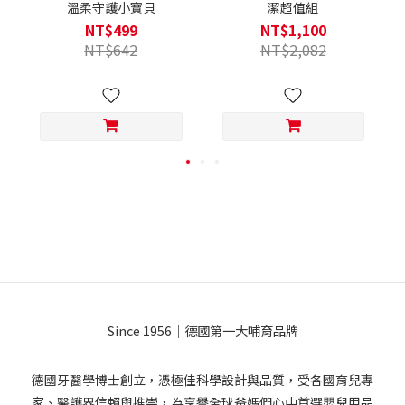
溫柔守護小寶貝
潔超值組
NT$499
NT$1,100
NT$642
NT$2,082
Since 1956｜德國第一大哺育品牌
德國牙醫學博士創立，憑極佳科學設計與品質，受各國育兒專
家、醫護界信賴與推崇，為享譽全球爸媽們心中首選嬰兒用品