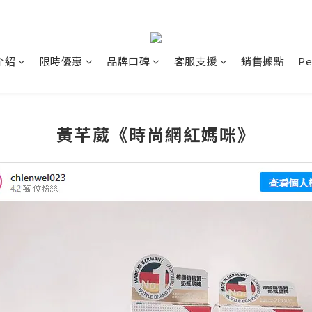
介紹
限時優惠
品牌口碑
客服支援
銷售據點
P
黃芊葳《時尚網紅媽咪》