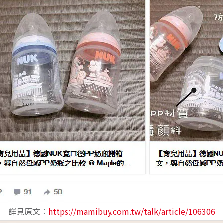
詳見原文︰
https://mamibuy.com.tw/talk/article/106306