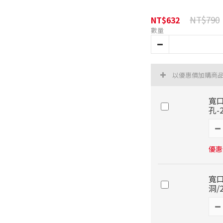
NT$790
NT$632
數量
以優惠價加購商
寬口
孔-
優惠價
寬口
洞/