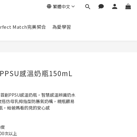
繁體中文
erfect Match完美契合
為愛學習
立即購買
PSU感溫奶瓶150mL
首創PPSU感溫奶瓶，智慧感溫辨識奶水
0度搭仿母乳拇指型防脹氣奶嘴，親瓶餵易
瓶，給爸媽看的見的安心感
0度
000次以上