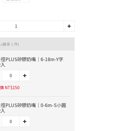
品
(最多 1 件)
徑PLUS矽膠奶嘴｜6-18m-Y字
2入
 NT$150
徑PLUS矽膠奶嘴｜0-6m-S小圓
2入