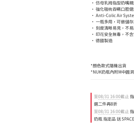
‧ 仿母乳拇指型奶嘴
‧ 強化吸吮吞嚥口腔
‧ Anti-Colic Air 
‧ 一瓶多用，可做儲
‧ 刻度清晰易見，不易
‧ 印花安全無毒，不含
‧ 德國製造
*顏色款式隨機出貨
*NUK奶瓶內附M中圓
至
08/31 16:00
截止
指
選二件再8折
至
08/31 16:00
截止
指
奶瓶 指定品 送 SPA