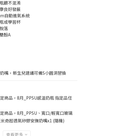
親瓶餵不混淆
健康良好發展
System自動進氣系統
存瓶或學習杯
脫落
雙酚A
洞奶嘴，新生兒建議可備S小圓洞替換
定商品，8月_PPSU感溫奶瓶 指定品任
定商品，8月_PPSU、寬口/輕寬口玻璃
CE米奇超透氣矽膠安撫奶嘴x1 (隨機)
查看更多