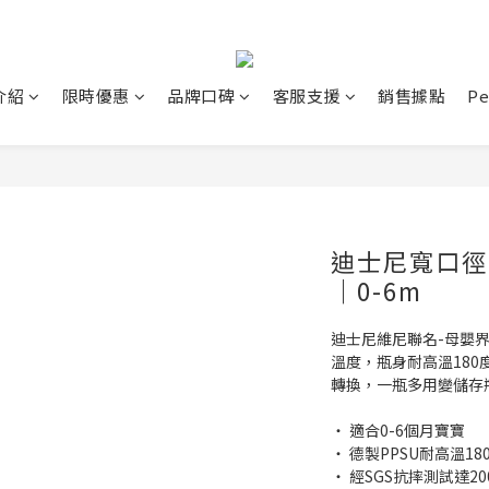
介紹
限時優惠
品牌口碑
客服支援
銷售據點
P
迪士尼寬口徑P
｜0-6m
迪士尼維尼聯名-母嬰界
溫度，瓶身耐高溫18
轉換，一瓶多用變儲存
‧ 適合0-6個月寶寶
‧ 德製PPSU耐高溫18
‧ 經SGS抗摔測試達2