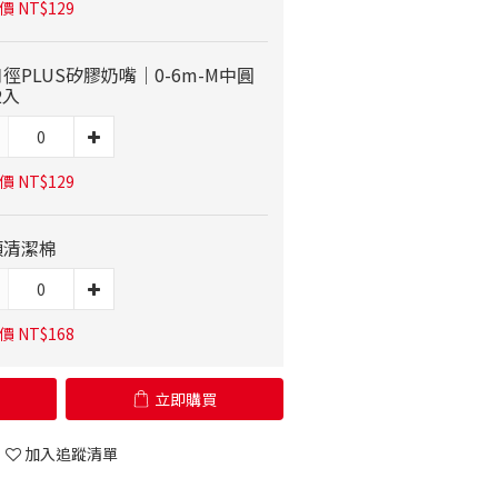
 NT$129
徑PLUS矽膠奶嘴｜0-6m-M中圓
2入
 NT$129
頭清潔棉
 NT$168
立即購買
加入追蹤清單