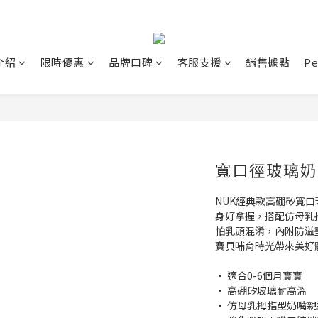
介紹
限時優惠
品牌口碑
客服支援
銷售據點
P
寬口徑玻璃奶瓶
NUK經典款高硼矽寬
身好拿握，搭配仿母乳
怕乳頭混淆，內附防溢
寶貝哺育時光帶來美好
‧ 適合0-6個月寶寶
‧ 高硼矽玻璃耐高溫
‧ 仿母乳拇指型奶嘴