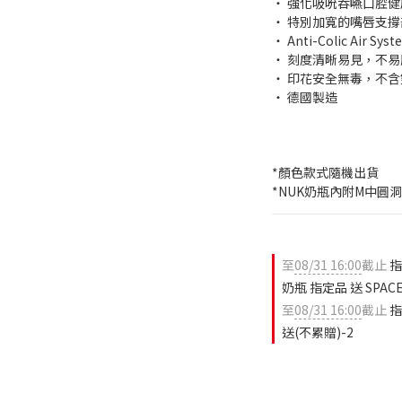
‧ 強化吸吮吞嚥口腔
‧ 特別加寬的嘴唇支
‧ Anti-Colic Air 
‧ 刻度清晰易見，不易
‧ 印花安全無毒，不含
‧ 德國製造
*顏色款式隨機出貨
*NUK奶瓶內附M中圓
至
08/31 16:00
截止
指
奶瓶 指定品 送 SPA
至
08/31 16:00
截止
指
送(不累贈)-2