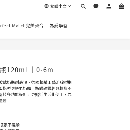
繁體中文
erfect Match完美契合
為愛學習
立即購買
120mL｜0-6m
口玻璃奶瓶耐高溫，德國精緻工藝流線型瓶
拇指型防脹氣奶嘴，瓶餵親餵輕鬆轉換不
墊片多功能設計，更貼近生活化使用，為
體驗
親瓶餵不混淆