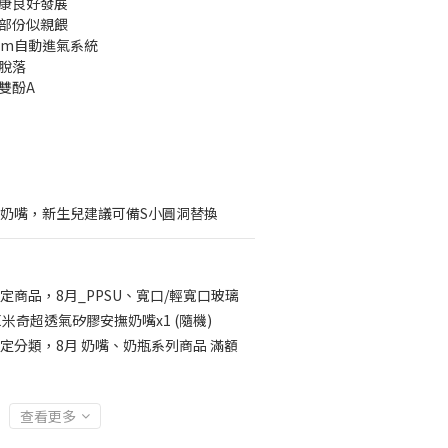
健康良好發展
撐部份似親餵
System自動進氣系統
脫落
雙酚A
洞奶嘴，新生兒建議可備S小圓洞替換
定商品，8月_PPSU、寬口/輕寬口玻璃
CE米奇超透氣矽膠安撫奶嘴x1 (隨機)
定分類，8月 奶嘴、奶瓶系列商品 滿額
查看更多