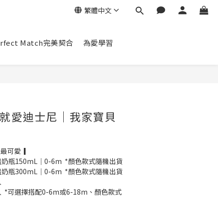
繁體中文
erfect Match完美契合
為愛學習
立即購買
就愛迪士尼｜我家寶貝
最可愛  ▎
奶瓶150mL｜0-6m  *顏色款式隨機出貨
奶瓶300mL｜0-6m  *顏色款式隨機出貨
入
 *可選擇搭配0-6m或6-18m、顏色款式