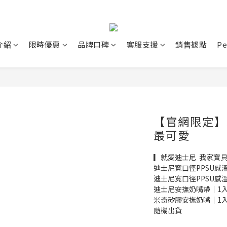
介紹
限時優惠
品牌口碑
客服支援
銷售據點
P
【官網限定】
最可愛
▎就愛迪士尼  我家寶貝
迪士尼寬口徑PPSU感溫
迪士尼寬口徑PPSU感溫
迪士尼安撫奶嘴帶｜1
米奇矽膠安撫奶嘴｜1入 
隨機出貨 