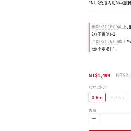
*NUK奶瓶內附M中圓
至
08/31 16:00
截止
指
送(不累贈)-2
至
08/31 16:00
截止
指
送(不累贈)-1
NT$2,
NT$1,499
尺寸
: 0-6m
0-6m
6-18m
數量