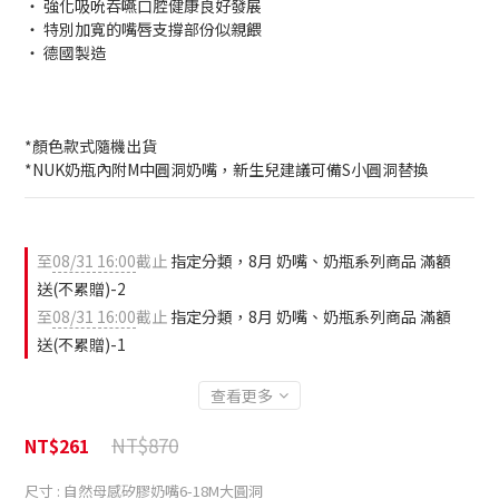
‧ 強化吸吮吞嚥口腔健康良好發展
‧ 特別加寬的嘴唇支撐部份似親餵
‧ 德國製造
*顏色款式隨機出貨
*NUK奶瓶內附M中圓洞奶嘴，新生兒建議可備S小圓洞替換
至
08/31 16:00
截止
指定分類，8月 奶嘴、奶瓶系列商品 滿額
送(不累贈)-2
至
08/31 16:00
截止
指定分類，8月 奶嘴、奶瓶系列商品 滿額
送(不累贈)-1
查看更多
NT$870
NT$261
尺寸
: 自然母感矽膠奶嘴6-18M大圓洞