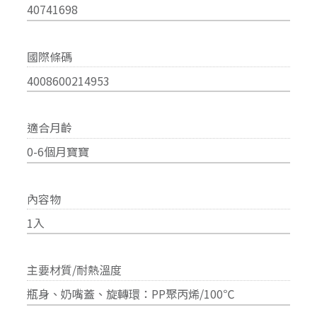
40741698
國際條碼
4008600214953
適合月齡
0-6個月寶寶
內容物
1入
主要材質/耐熱溫度
瓶身、奶嘴蓋、旋轉環：PP聚丙烯/100℃