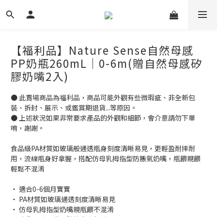
【福利品】Nature Sense自然母感
PP奶瓶260mL｜0-6m(贈自然母感矽
膠奶嘴2入)
● 此賣場商品為福利品，商品可能外觀有些微瑕疵、非全新包
裝、拆封、展示、或鑑賞期退貨...等原因。
● 上述狀況如果非常要求產品的外觀和細節，會介意請勿下單
唷，謝謝。
食品級PA材質如玻璃般通透瓶身刻度清晰易見，更輕盈耐摔耐
用，流線瓶身好拿握，搭配仿母乳拇指型防脹氣奶嘴，瓶餵親餵
輕鬆不混淆
‧ 適合0-6個月寶寶
‧ PA材質如玻璃通透刻度清晰易見
‧ 仿母乳拇指型奶嘴親瓶餵不混淆