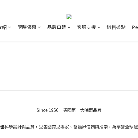
介紹
限時優惠
品牌口碑
客服支援
銷售據點
P
Since 1956｜德國第一大哺育品牌
佳科學設計與品質，受各國育兒專家、醫護界信賴與推崇，為享譽全球爸